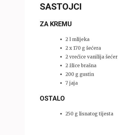
SASTOJCI
ZA KREMU
2 l mlijeka
2 x 170 g šećera
2 vrećice vanilija šećer
2 žlice brašna
200 g gustin
7 jaja
OSTALO
250 g lisnatog tijesta