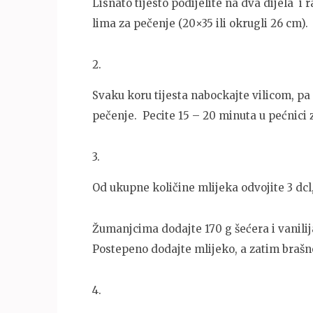
Lisnato tijesto podijelite na dva dijela i 
lima za pečenje (20×35 ili okrugli 26 cm).
2
.
Svaku koru tijesta nabockajte vilicom, pa
pečenje. Pecite 15 – 20 minuta u pećnici 
3
.
Od ukupne količine mlijeka odvojite 3 dcl
Žumanjcima dodajte 170 g šećera i vanilij
Postepeno dodajte mlijeko, a zatim brašno
4
.