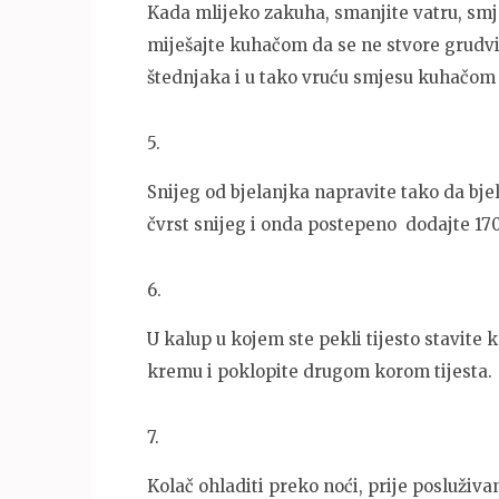
Kada mlijeko zakuha, smanjite vatru, smj
miješajte kuhačom da se ne stvore grudv
štednjaka i u tako vruću smjesu kuhačom 
5
.
Snijeg od bjelanjka napravite tako da bje
čvrst snijeg i onda postepeno dodajte 17
6
.
U kalup u kojem ste pekli tijesto stavite k
kremu i poklopite drugom korom tijesta.
7
.
Kolač ohladiti preko noći, prije posluživa