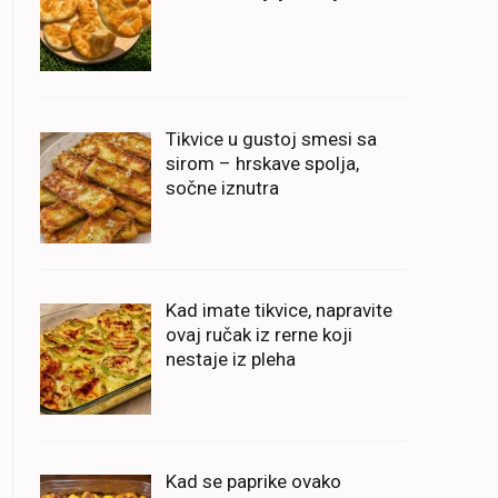
Tikvice u gustoj smesi sa
sirom – hrskave spolja,
sočne iznutra
Kad imate tikvice, napravite
ovaj ručak iz rerne koji
nestaje iz pleha
Kad se paprike ovako