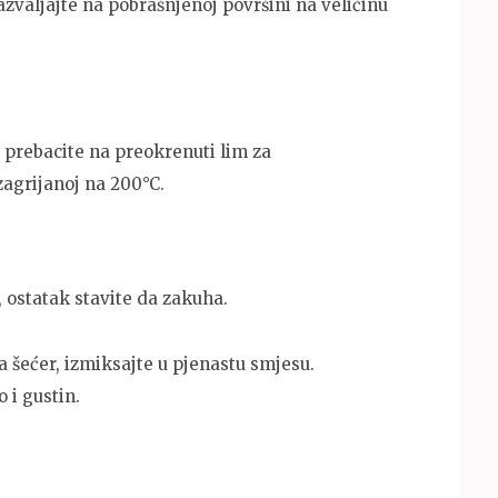
razvaljajte na pobrašnjenoj površini na veličinu
 prebacite na preokrenuti lim za
zagrijanoj na 200°C.
, ostatak stavite da zakuha.
a šećer, izmiksajte u pjenastu smjesu.
 i gustin.