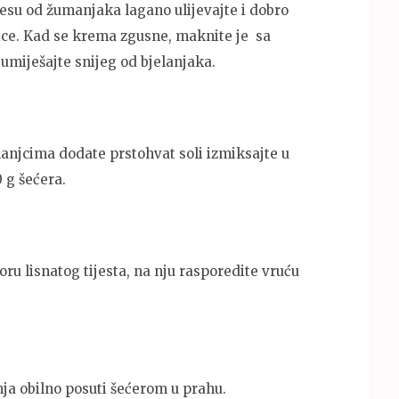
esu od žumanjaka lagano ulijevajte i dobro
ice. Kad se krema zgusne, maknite je sa
umiješajte snijeg od bjelanjaka.
lanjcima dodate prstohvat soli izmiksajte u
0 g šećera.
oru lisnatog tijesta, na nju rasporedite vruću
nja obilno posuti šećerom u prahu.