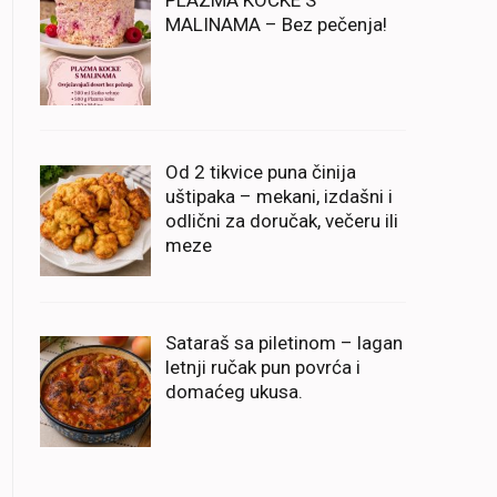
PLAZMA KOCKE S
MALINAMA – Bez pečenja!
Od 2 tikvice puna činija
uštipaka – mekani, izdašni i
odlični za doručak, večeru ili
meze
Sataraš sa piletinom – lagan
letnji ručak pun povrća i
domaćeg ukusa.