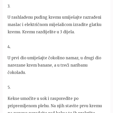
3
.
U rashlađenu puding kremu umiješajte razrađeni
maslac i električnom miješalicom izradite glatku
kremu. Kremu razdijelite u 3 dijela.
4
.
U prvi dio umiješajte čokolino namaz, u drugi dio
narezane krem banane, a u treći naribanu
čokoladu.
5
.
Kekse umočite u sok i rasporedite po
pripremljenom plehu. Na njih stavite prvu kremu