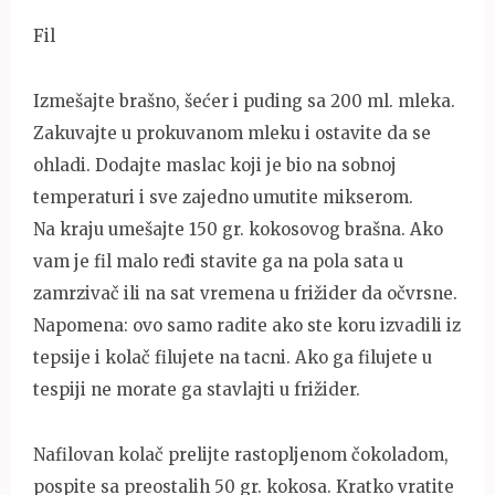
Fil
Izmešajte brašno, šećer i puding sa 200 ml. mleka.
Zakuvajte u prokuvanom mleku i ostavite da se
ohladi. Dodajte maslac koji je bio na sobnoj
temperaturi i sve zajedno umutite mikserom.
Na kraju umešajte 150 gr. kokosovog brašna. Ako
vam je fil malo ređi stavite ga na pola sata u
zamrzivač ili na sat vremena u frižider da očvrsne.
Napomena: ovo samo radite ako ste koru izvadili iz
tepsije i kolač filujete na tacni. Ako ga filujete u
tespiji ne morate ga stavlajti u frižider.
Nafilovan kolač prelijte rastopljenom čokoladom,
pospite sa preostalih 50 gr. kokosa. Kratko vratite