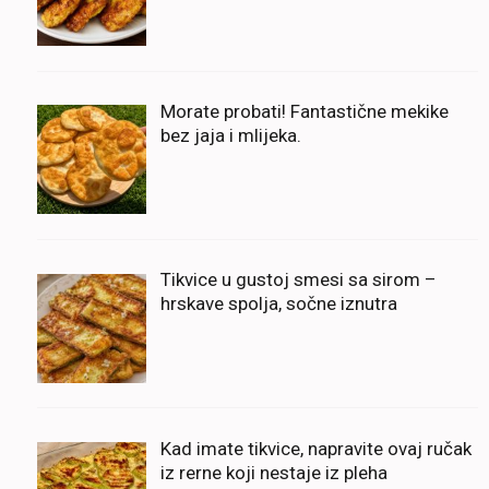
Morate probati! Fantastične mekike
bez jaja i mlijeka.
Tikvice u gustoj smesi sa sirom –
hrskave spolja, sočne iznutra
Kad imate tikvice, napravite ovaj ručak
iz rerne koji nestaje iz pleha