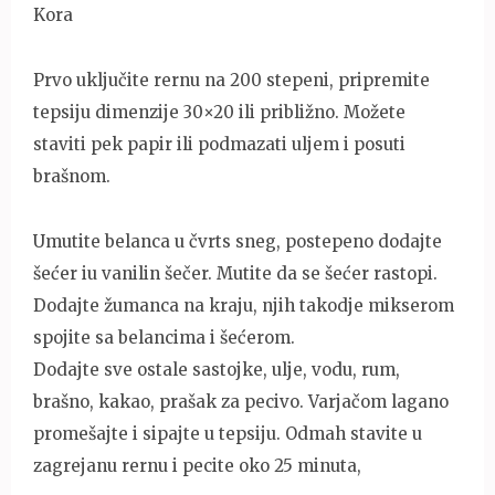
Kora
Prvo uključite rernu na 200 stepeni, pripremite
tepsiju dimenzije 30×20 ili približno. Možete
staviti pek papir ili podmazati uljem i posuti
brašnom.
Umutite belanca u čvrts sneg, postepeno dodajte
šećer iu vanilin šečer. Mutite da se šećer rastopi.
Dodajte žumanca na kraju, njih takodje mikserom
spojite sa belancima i šećerom.
Dodajte sve ostale sastojke, ulje, vodu, rum,
brašno, kakao, prašak za pecivo. Varjačom lagano
promešajte i sipajte u tepsiju. Odmah stavite u
zagrejanu rernu i pecite oko 25 minuta,