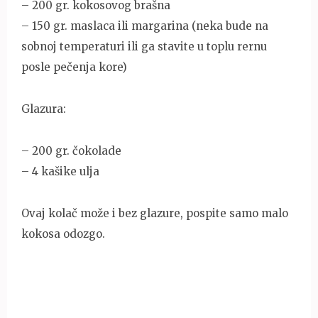
– 200 gr. kokosovog brašna
– 150 gr. maslaca ili margarina (neka bude na
sobnoj temperaturi ili ga stavite u toplu rernu
posle pečenja kore)
Glazura:
– 200 gr. čokolade
– 4 kašike ulja
Ovaj kolač može i bez glazure, pospite samo malo
kokosa odozgo.