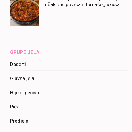
ručak pun povrća i domaćeg ukusa.
GRUPE JELA
Deserti
Glavna jela
Hljeb i peciva
Pića
Predjela