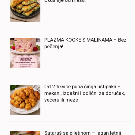
PLAZMA KOCKE S MALINAMA – Bez
pečenja!
Od 2 tikvice puna činija uštipaka –
mekani, izdašni i odlični za doručak,
večeru ili meze
Sataraš sa piletinom – lagan letnji