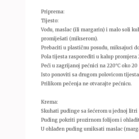
Priprema:
Tijesto:
Vodu, maslac (ili margarin) i malo soli ku
promiješati (mikserom).
Prebaciti u plastičnu posudu, miksajuci d
Pola tijesta rasporediti u kalup promjer
Peći u zagrijanoj pećnici na 220°C oko 20
Isto ponoviti sa drugom polovicom tijesta
Prilikom pečenja ne otvarajte pećnicu.
Krema:
Skuhati pudinge sa šećerom u jednoj litri
Puding pokriti prozirnom folijom i ohladit
U ohlađen puding umiksati maslac (marga