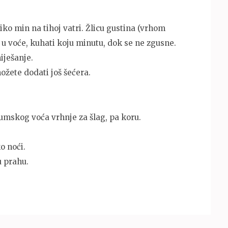
ko min na tihoj vatri. Žlicu gustina (vrhom
 u voće, kuhati koju minutu, dok se ne zgusne.
iješanje.
ožete dodati još šećera.
šumskog voća vrhnje za šlag, pa koru.
o noći.
u prahu.