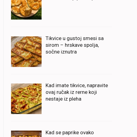
Tikvice u gustoj smesi sa
sirom – hrskave spolja,
sočne iznutra
Kad imate tikvice, napravite
ovaj ručak iz rerne koji
nestaje iz pleha
Kad se paprike ovako