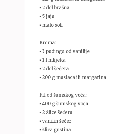
▪ 2 dcl brašna
▪ 5 jaja
▪ malo soli
Krema:
▪ 3 pudinga od vanilije
▪ 1 l mlijeka
▪ 2 dcl šećera
▪ 200 g maslaca ili margarina
Fil od šumskog voća:
▪ 400 g šumskog voća
▪ 2 žlice šećera
▪ vanilin šećer
▪ žlica gustina