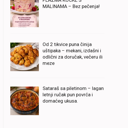
PLAZMA KOCKE S
MALINAMA – Bez pečenja!
Od 2 tikvice puna činija
uštipaka – mekani, izdašni i
odlični za doručak, večeru ili
meze
Sataraš sa piletinom – lagan
letnji ručak pun povrća i
domaćeg ukusa.