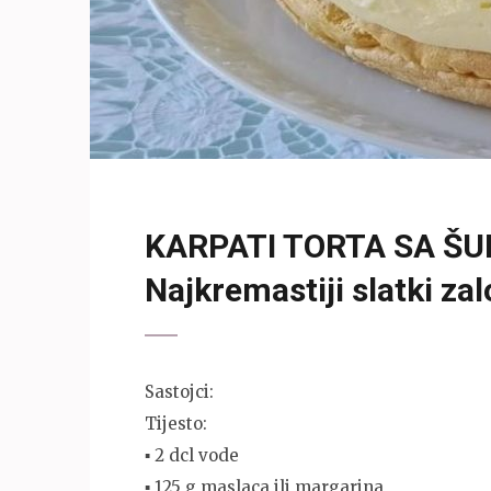
KARPATI TORTA SA Š
Najkremastiji slatki zal
Sastojci:
Tijesto:
▪ 2 dcl vode
▪ 125 g maslaca ili margarina