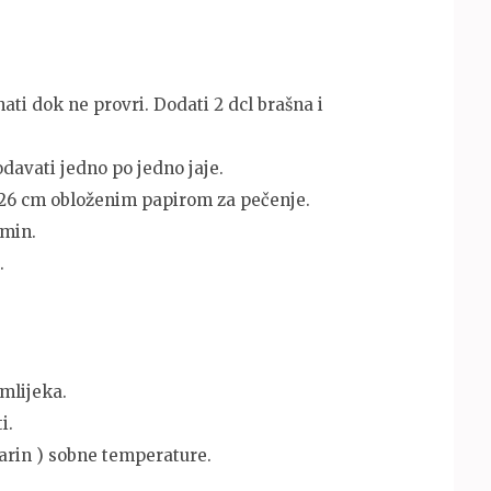
hati dok ne provri. Dodati 2 dcl brašna i
odavati jedno po jedno jaje.
a 26 cm obloženim papirom za pečenje.
 min.
.
 mlijeka.
i.
rin ) sobne temperature.