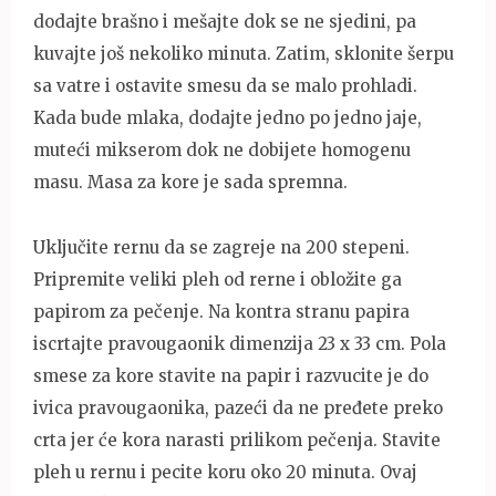
dodajte brašno i mešajte dok se ne sjedini, pa
kuvajte još nekoliko minuta. Zatim, sklonite šerpu
sa vatre i ostavite smesu da se malo prohladi.
Kada bude mlaka, dodajte jedno po jedno jaje,
muteći mikserom dok ne dobijete homogenu
masu. Masa za kore je sada spremna.
Uključite rernu da se zagreje na 200 stepeni.
Pripremite veliki pleh od rerne i obložite ga
papirom za pečenje. Na kontra stranu papira
iscrtajte pravougaonik dimenzija 23 x 33 cm. Pola
smese za kore stavite na papir i razvucite je do
ivica pravougaonika, pazeći da ne pređete preko
crta jer će kora narasti prilikom pečenja. Stavite
pleh u rernu i pecite koru oko 20 minuta. Ovaj