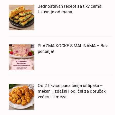
Jednostavan recept sa tikvicama:
Ukusnije od mesa.
PLAZMA KOCKE S MALINAMA – Bez
pečenja!
Od 2 tikvice puna činija uštipaka –
mekani, izdašni i odlični za doručak,
večeru ili meze