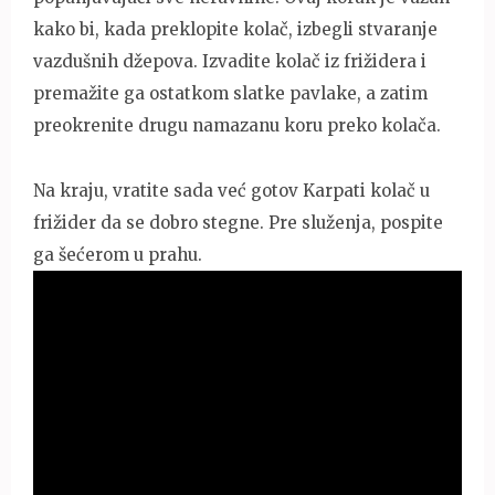
kako bi, kada preklopite kolač, izbegli stvaranje
vazdušnih džepova. Izvadite kolač iz frižidera i
premažite ga ostatkom slatke pavlake, a zatim
preokrenite drugu namazanu koru preko kolača.
Na kraju, vratite sada već gotov Karpati kolač u
frižider da se dobro stegne. Pre služenja, pospite
ga šećerom u prahu.