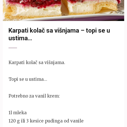
Karpati kolač sa višnjama – topi se u
ustima…
Karpati kolač sa višnjama.
Topi se u ustima…
Potrebno za vanil krem:
1l mleka
120 g ili 3 kesice pudinga od vanile