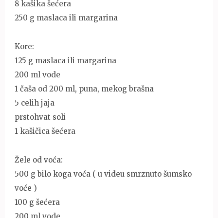
8 kašika šećera
250 g maslaca ili margarina
Kore:
125 g maslaca ili margarina
200 ml vode
1 čaša od 200 ml, puna, mekog brašna
5 celih jaja
prstohvat soli
1 kašičica šećera
Žele od voća:
500 g bilo koga voća ( u videu smrznuto šumsko
voće )
100 g šećera
200 ml vode