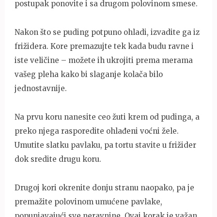
postupak ponovite i sa drugom polovinom smese.
Nakon što se puding potpuno ohladi, izvadite ga iz
frižidera. Kore premazujte tek kada budu ravne i
iste veličine – možete ih ukrojiti prema merama
vašeg pleha kako bi slaganje kolača bilo
jednostavnije.
Na prvu koru nanesite ceo žuti krem od pudinga, a
preko njega rasporedite ohlađeni voćni žele.
Umutite slatku pavlaku, pa tortu stavite u frižider
dok sredite drugu koru.
Drugoj kori okrenite donju stranu naopako, pa je
premažite polovinom umućene pavlake,
popunjavajući sve neravnine. Ovaj korak je važan