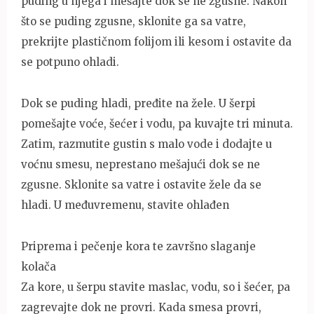
puding u njega i mešajte dok se ne zgusne. Nakon
što se puding zgusne, sklonite ga sa vatre,
prekrijte plastičnom folijom ili kesom i ostavite da
se potpuno ohladi.
Dok se puding hladi, pređite na žele. U šerpi
pomešajte voće, šećer i vodu, pa kuvajte tri minuta.
Zatim, razmutite gustin s malo vode i dodajte u
voćnu smesu, neprestano mešajući dok se ne
zgusne. Sklonite sa vatre i ostavite žele da se
hladi. U međuvremenu, stavite ohlađen
Priprema i pečenje kora te završno slaganje
kolača
Za kore, u šerpu stavite maslac, vodu, so i šećer, pa
zagrevajte dok ne provri. Kada smesa provri,