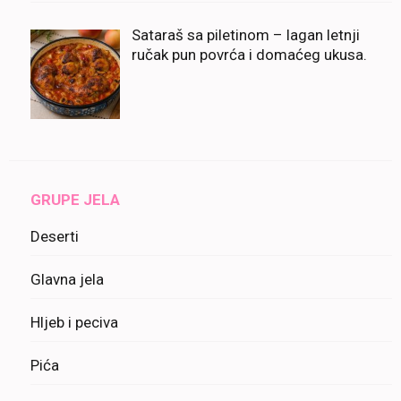
Sataraš sa piletinom – lagan letnji
ručak pun povrća i domaćeg ukusa.
GRUPE JELA
Deserti
Glavna jela
Hljeb i peciva
Pića