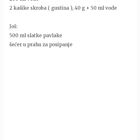
2 kašike skroba ( gustina ), 40 g + 50 ml vode
Još:
500 ml slatke pavlake
šećer u prahu za posipanje