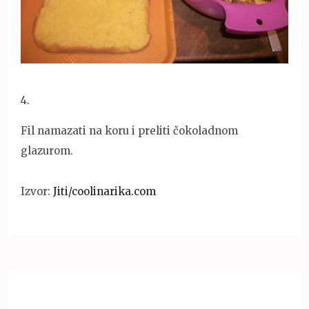
4
.
Fil namazati na koru i preliti čokoladnom
glazurom.
Izvor:
Jiti/coolinarika.com