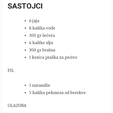
SASTOJCI
6 jaja
8 kašika vode
300 gr šećera
4 kašike ulja
300 gr brašna
1 kesica praška za pecivo
FIL
3 narandže
5 kašika pekmeza od breskve
GLAZURA