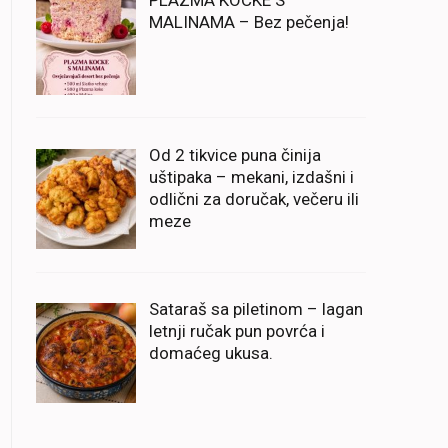
PLAZMA KOCKE S
MALINAMA – Bez pečenja!
Od 2 tikvice puna činija
uštipaka – mekani, izdašni i
odlični za doručak, večeru ili
meze
Sataraš sa piletinom – lagan
letnji ručak pun povrća i
domaćeg ukusa.