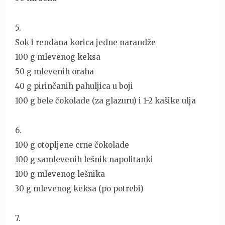
5.
Sok i rendana korica jedne narandže
100 g mlevenog keksa
50 g mlevenih oraha
40 g pirinčanih pahuljica u boji
100 g bele čokolade (za glazuru) i 1-2 kašike ulja
6.
100 g otopljene crne čokolade
100 g samlevenih lešnik napolitanki
100 g mlevenog lešnika
30 g mlevenog keksa (po potrebi)
7.