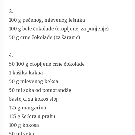
2.
100 g pečenog, mlevenog lešnika
100 g bele čokolade (otopljene, za punjenje)
50 g crne čokolade (za šaranje)
4.
50-100 g otopljene crne čokolade
1 kašika kakaa
50 g mlevenog keksa
50 ml soka od pomorandže
Sastojci za kokos sloj:
125 g margarina
125 g šećera u prahu
100 g kokosa
50 ml soka