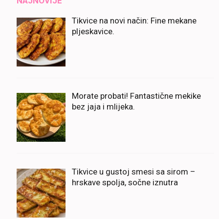
NAJNOVIJE
Tikvice na novi način: Fine mekane
pljeskavice.
Morate probati! Fantastične mekike
bez jaja i mlijeka.
Tikvice u gustoj smesi sa sirom –
hrskave spolja, sočne iznutra