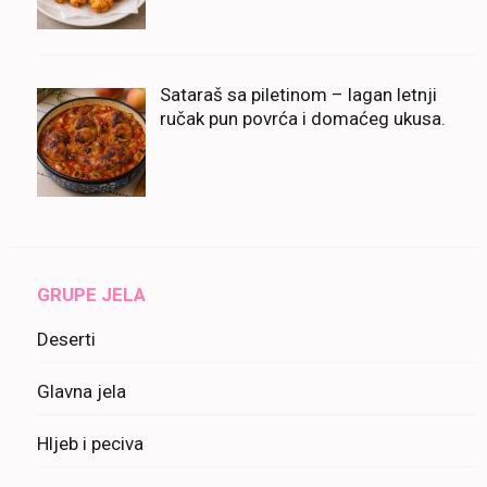
Sataraš sa piletinom – lagan letnji
ručak pun povrća i domaćeg ukusa.
GRUPE JELA
Deserti
Glavna jela
Hljeb i peciva