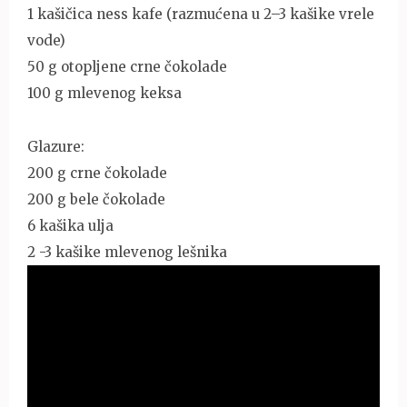
1 kašičica ness kafe (razmućena u 2–3 kašike vrele
vode)
50 g otopljene crne čokolade
100 g mlevenog keksa
Glazure:
200 g crne čokolade
200 g bele čokolade
6 kašika ulja
2 -3 kašike mlevenog lešnika