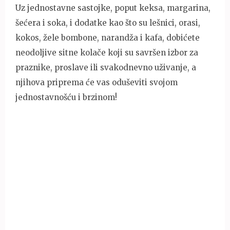
Uz jednostavne sastojke, poput keksa, margarina,
šećera i soka, i dodatke kao što su lešnici, orasi,
kokos, žele bombone, narandža i kafa, dobićete
neodoljive sitne kolače koji su savršen izbor za
praznike, proslave ili svakodnevno uživanje, a
njihova priprema će vas oduševiti svojom
jednostavnošću i brzinom!