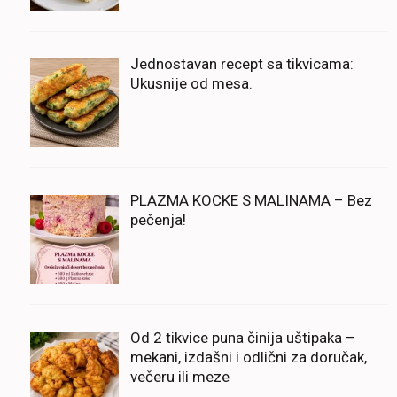
Jednostavan recept sa tikvicama:
Ukusnije od mesa.
PLAZMA KOCKE S MALINAMA – Bez
pečenja!
Od 2 tikvice puna činija uštipaka –
mekani, izdašni i odlični za doručak,
večeru ili meze