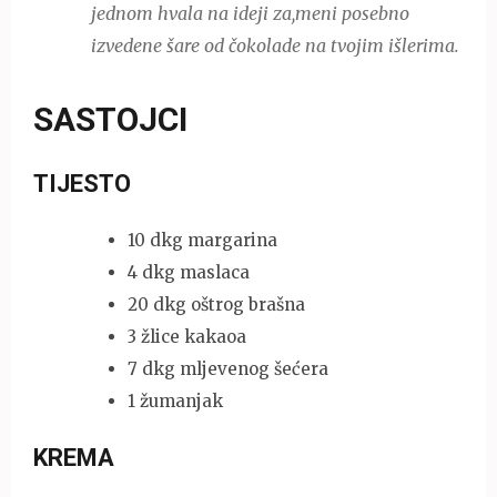
jednom hvala na ideji za,meni posebno
izvedene šare od čokolade na tvojim išlerima.
SASTOJCI
TIJESTO
10 dkg margarina
4 dkg maslaca
20 dkg oštrog brašna
3 žlice kakaoa
7 dkg mljevenog šećera
1 žumanjak
KREMA