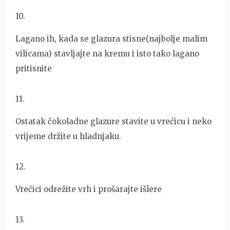
10
.
Lagano ih, kada se glazura stisne(najbolje malim
vilicama) stavljajte na kremu i isto tako lagano
pritisnite
11
.
Ostatak čokoladne glazure stavite u vrećicu i neko
vrijeme držite u hladnjaku.
12
.
Vrećici odrežite vrh i prošarajte išlere
13
.