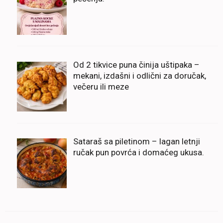
Od 2 tikvice puna činija uštipaka –
mekani, izdašni i odlični za doručak,
večeru ili meze
Sataraš sa piletinom – lagan letnji
ručak pun povrća i domaćeg ukusa.