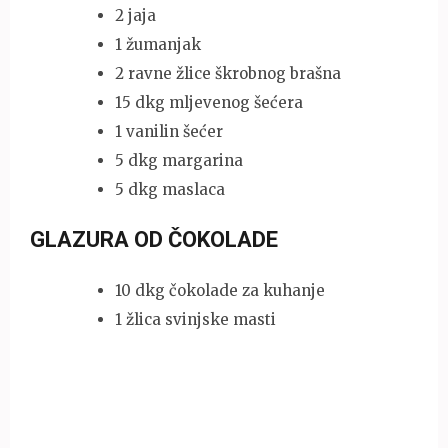
2 jaja
1 žumanjak
2 ravne žlice škrobnog brašna
15 dkg mljevenog šećera
1 vanilin šećer
5 dkg margarina
5 dkg maslaca
GLAZURA OD ČOKOLADE
10 dkg čokolade za kuhanje
1 žlica svinjske masti