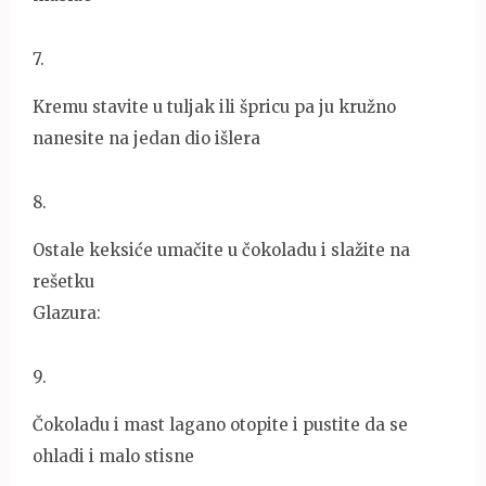
7
.
Kremu stavite u tuljak ili špricu pa ju kružno
nanesite na jedan dio išlera
8
.
Ostale keksiće umačite u čokoladu i slažite na
rešetku
Glazura:
9
.
Čokoladu i mast lagano otopite i pustite da se
ohladi i malo stisne