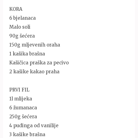
KORA
6 bjelanaca
Malo soli
90g šećera
150g mljevenih oraha
1 kašika brašna
Kašičica praška za pecivo
2 kašike kakao praha
PRVI FIL
1l mlijeka
6 žumanaca
250g šećera
4 pudinga od vanilije
3 kašike brašna