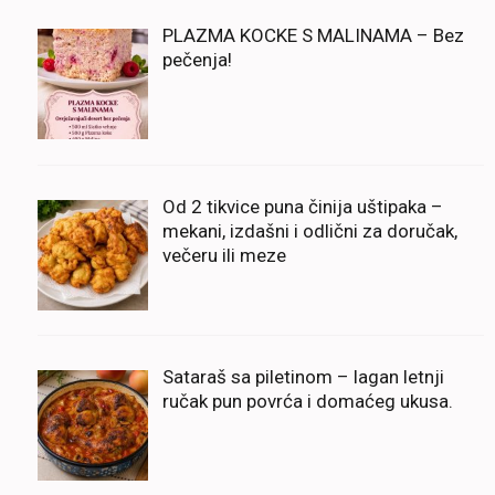
PLAZMA KOCKE S MALINAMA – Bez
pečenja!
Od 2 tikvice puna činija uštipaka –
mekani, izdašni i odlični za doručak,
večeru ili meze
Sataraš sa piletinom – lagan letnji
ručak pun povrća i domaćeg ukusa.