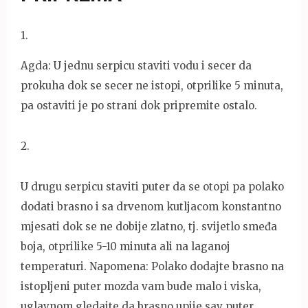
1
.
Agda: U jednu serpicu staviti vodu i secer da
prokuha dok se secer ne istopi, otprilike 5 minuta,
pa ostaviti je po strani dok pripremite ostalo.
2.
U drugu serpicu staviti puter da se otopi pa polako
dodati brasno i sa drvenom kutljacom konstantno
mjesati dok se ne dobije zlatno, tj. svijetlo smeđa
boja, otprilike 5-10 minuta ali na laganoj
temperaturi. Napomena: Polako dodajte brasno na
istopljeni puter mozda vam bude malo i viska,
uglavnom gledajte da brasno upije sav puter.