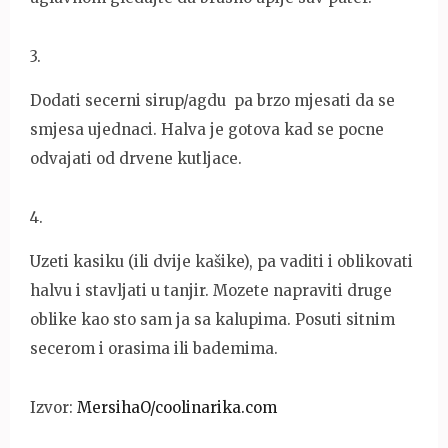
3
.
Dodati secerni sirup/agdu pa brzo mjesati da se
smjesa ujednaci. Halva je gotova kad se pocne
odvajati od drvene kutljace.
4
.
Uzeti kasiku (ili dvije kašike), pa vaditi i oblikovati
halvu i stavljati u tanjir. Mozete napraviti druge
oblike kao sto sam ja sa kalupima. Posuti sitnim
secerom i orasima ili bademima.
Izvor:
MersihaO/coolinarika.com