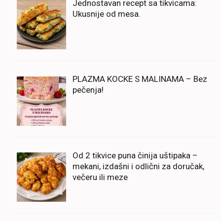
Jednostavan recept sa tikvicama:
Ukusnije od mesa.
PLAZMA KOCKE S MALINAMA – Bez
pečenja!
Od 2 tikvice puna činija uštipaka –
mekani, izdašni i odlični za doručak,
večeru ili meze