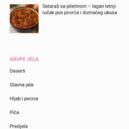
Sataraš sa piletinom – lagan letnji
ručak pun povrća i domaćeg ukusa.
GRUPE JELA
Deserti
Glavna jela
Hljeb i peciva
Pića
Predjela