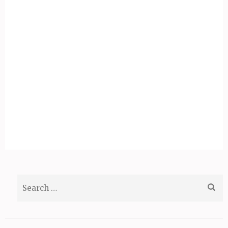
Search
for: