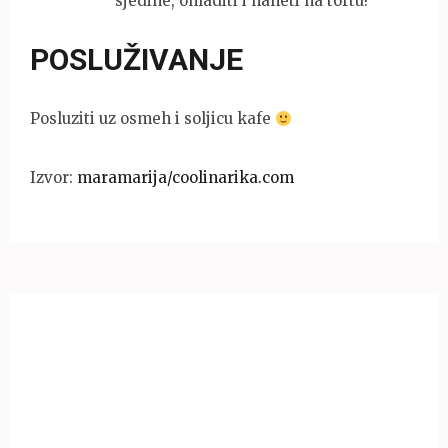
sjedine, ohladiti i naneti na tortu!
POSLUŽIVANJE
Posluziti uz osmeh i soljicu kafe
Izvor:
maramarija/coolinarika.com