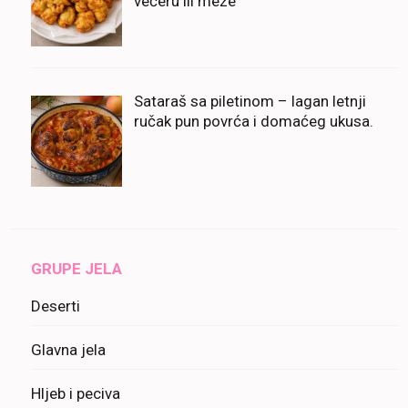
večeru ili meze
Sataraš sa piletinom – lagan letnji
ručak pun povrća i domaćeg ukusa.
GRUPE JELA
Deserti
Glavna jela
Hljeb i peciva