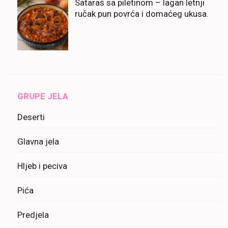
Sataraš sa piletinom – lagan letnji
ručak pun povrća i domaćeg ukusa.
GRUPE JELA
Deserti
Glavna jela
Hljeb i peciva
Pića
Predjela