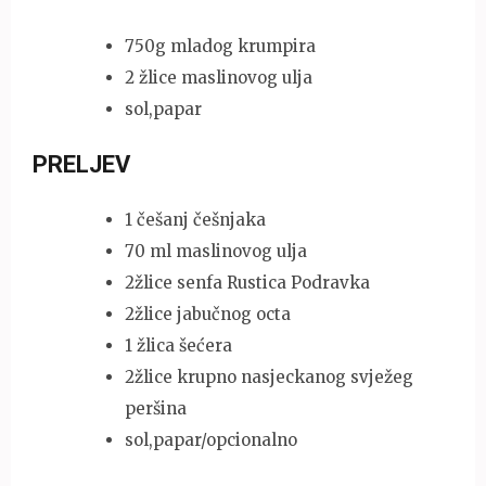
750g mladog krumpira
2 žlice maslinovog ulja
sol,papar
PRELJEV
1 češanj češnjaka
70 ml maslinovog ulja
2žlice senfa Rustica Podravka
2žlice jabučnog octa
1 žlica šećera
2žlice krupno nasjeckanog svježeg
peršina
sol,papar/opcionalno