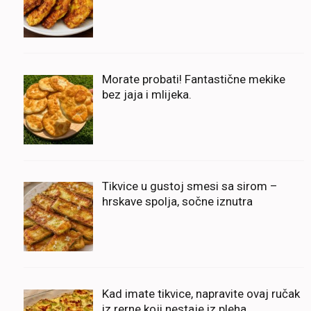
Morate probati! Fantastične mekike
bez jaja i mlijeka.
Tikvice u gustoj smesi sa sirom –
hrskave spolja, sočne iznutra
Kad imate tikvice, napravite ovaj ručak
iz rerne koji nestaje iz pleha