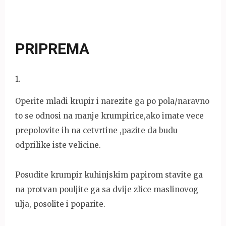
PRIPREMA
1
.
Operite mladi krupir i narezite ga po pola/naravno
to se odnosi na manje krumpirice,ako imate vece
prepolovite ih na cetvrtine ,pazite da budu
odprilike iste velicine.
Posudite krumpir kuhinjskim papirom stavite ga
na protvan pouljite ga sa dvije zlice maslinovog
ulja, posolite i poparite.