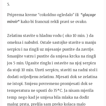
5
.
Priprema kreme “cokoldno ogledalo” ili
“
glaçage
miroir
“
kako bi francuzi rekli pravi se ovako.
Zelatinu stavite u hladnu vodu ( oko 10 min. ) da
omeksa i nabubri. Ostale sastojke stavite u manju
serpicu i na ringli uz mjesanje pustite da zavrije.
Smanjite vatru i pustite da smjesa krcka na ringli
jos 5 min. Ugasite ringlu i ostavite na njoj serpicu
da stoji 10 min. Uzeti serpicu, staviti na radni stol i
dodati ocijedjenu zelatinu. Mjesati dok se zelatina
ne istopi. Smjesu povremeno promjesati dok se
temperatura ne spusti do 35*C. Ja nisam mjerila
temp. nego kad je smjesa bila mlaka na dodir
malog prsta, prelila sam preko kolaca malo