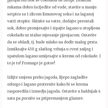
pjenjacom dok se cokolada ne istopi. Zelatinu
rukama dobro iscijedite od vode, stavite u manju
serpicu sa 1 zlicom limunovog soka i na laganoj
vatri otopite. Skinite sa vatre, dodajte preostali
sok, dobro promjesajte i sipajte lagano u otopljenu
cokoladu uz stalno mjesanje pjenjacom. Ostavite
da se ohladi, tj. bude mlako na dodir malog prsta.
Izmiksajte 450 g slatkog vrhnja u cvrst snijeg i
spatulom lagano umijesajte u kremu od cokolade. I
to je to! Fromage je gotov!
Izlijte smjesu preko jagoda, lijepo zagladite
odozgo i lagano protresite kako bi se krema
rasporedila i izmedju jagoda. Ostavite u haldnjak 4
sata pa pocnite sa pripremanjem glazure.