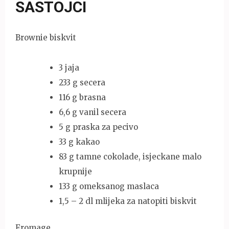
SASTOJCI
Brownie biskvit
3 jaja
233 g secera
116 g brasna
6,6 g vanil secera
5 g praska za pecivo
33 g kakao
83 g tamne cokolade, isjeckane malo
krupnije
133 g omeksanog maslaca
1,5 – 2 dl mlijeka za natopiti biskvit
Fromage