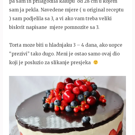
pa sam ih prilagodila kalupu od 28 cm u kojem
sam ja pekla. Navedene mjere ( u original receptu
) sam podjelila sa 3, a vi ako vam treba veliki
biskvit napisane mjere pomnozite sa 3.
Torta moze biti u hladnjaku 3 – 4 dana, ako uopce
“prezivi” tako dugo. Meni je ostao samo ovaj dio
koji je posluzio za slikanje presjeka