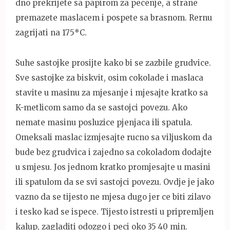
dno prekrijete sa papirom za pecenje, a strane
premazete maslacem i pospete sa brasnom. Rernu
zagrijati na 175*C.
Suhe sastojke prosijte kako bi se zazbile grudvice.
Sve sastojke za biskvit, osim cokolade i maslaca
stavite u masinu za mjesanje i mjesajte kratko sa
K-metlicom samo da se sastojci povezu. Ako
nemate masinu posluzice pjenjaca ili spatula.
Omeksali maslac izmjesajte rucno sa viljuskom da
bude bez grudvica i zajedno sa cokoladom dodajte
u smjesu. Jos jednom kratko promjesajte u masini
ili spatulom da se svi sastojci povezu. Ovdje je jako
vazno da se tijesto ne mjesa dugo jer ce biti zilavo
i tesko kad se ispece. Tijesto istresti u pripremljen
kalup, zagladiti odozgo i peci oko 35 40 min.