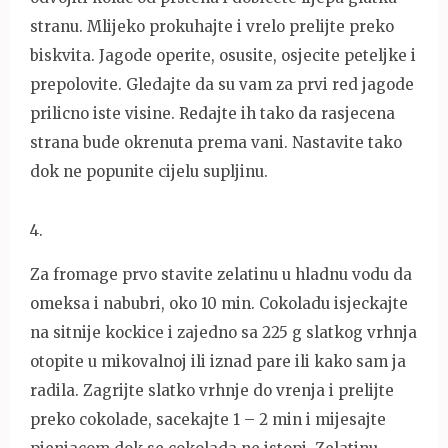
stranu. Mlijeko prokuhajte i vrelo prelijte preko
biskvita. Jagode operite, osusite, osjecite peteljke i
prepolovite. Gledajte da su vam za prvi red jagode
prilicno iste visine. Redajte ih tako da rasjecena
strana bude okrenuta prema vani. Nastavite tako
dok ne popunite cijelu supljinu.
4
.
Za fromage prvo stavite zelatinu u hladnu vodu da
omeksa i nabubri, oko 10 min. Cokoladu isjeckajte
na sitnije kockice i zajedno sa 225 g slatkog vrhnja
otopite u mikovalnoj ili iznad pare ili kako sam ja
radila. Zagrijte slatko vrhnje do vrenja i prelijte
preko cokolade, sacekajte 1 – 2 min i mijesajte