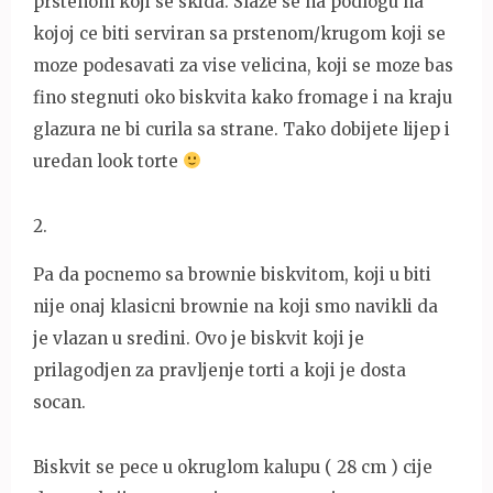
prstenom koji se skida. Slaze se na podlogu na
kojoj ce biti serviran sa prstenom/krugom koji se
moze podesavati za vise velicina, koji se moze bas
fino stegnuti oko biskvita kako fromage i na kraju
glazura ne bi curila sa strane. Tako dobijete lijep i
uredan look torte
2
.
Pa da pocnemo sa brownie biskvitom, koji u biti
nije onaj klasicni brownie na koji smo navikli da
je vlazan u sredini. Ovo je biskvit koji je
prilagodjen za pravljenje torti a koji je dosta
socan.
Biskvit se pece u okruglom kalupu ( 28 cm ) cije