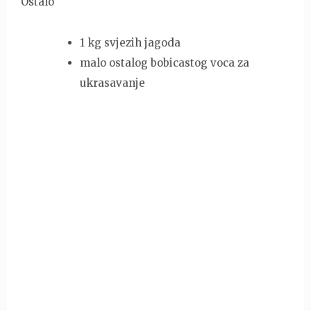
Ostalo
1 kg svjezih jagoda
malo ostalog bobicastog voca za
ukrasavanje