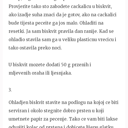
Provjerite tako sto zabodete cackalicu u biskvit,
ako izadje suha znaci da je gotov, ako na cackalici
bude tijesta peceite ga jos malo. Ohladiti na
resetki. Ja sam biskvit pravila dan ranije. Kad se
ohladio stavila sam ga u veliku plasticnu vrecicu i
tako ostavila preko noci.
U biskvit mozete dodati 50 g przenih i
mljevenih oraha ili ljesnjaka.
3
.
Ohladjen biskvit stavite na podlogu na kojoj ce biti
serviran i okolo stegnite dobro prsten u koji
umetnete papir za pecenje. Tako ce vam biti lakse
odvojiti kolac od prstena i dobicete lijepu glatku