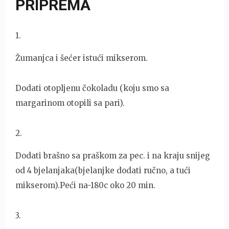
PRIPREMA
1
.
Žumanjca i šećer istući mikserom.
Dodati otopljenu čokoladu (koju smo sa
margarinom otopili sa pari).
2
.
Dodati brašno sa praškom za pec. i na kraju snijeg
od 4 bjelanjaka(bjelanjke dodati ručno, a tući
mikserom).Peći na-180c oko 20 min.
3
.