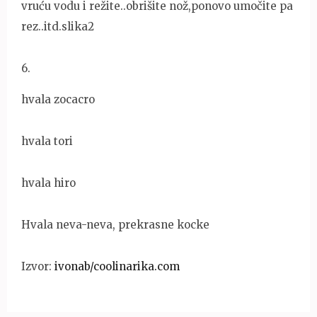
vruću vodu i režite..obrišite nož,ponovo umočite pa
rez..itd.slika2
6
.
hvala zocacro
hvala tori
hvala hiro
Hvala neva-neva, prekrasne kocke
Izvor:
ivonab/coolinarika.com