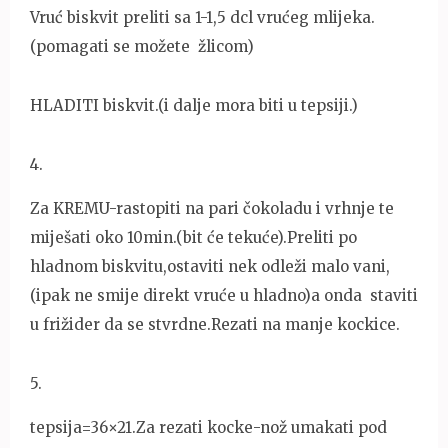
Vruć biskvit preliti sa 1-1,5 dcl vrućeg mlijeka.
(pomagati se možete žlicom)
HLADITI biskvit.(i dalje mora biti u tepsiji.)
4
.
Za KREMU-rastopiti na pari čokoladu i vrhnje te
miješati oko 10min.(bit će tekuće).Preliti po
hladnom biskvitu,ostaviti nek odleži malo vani,
(ipak ne smije direkt vruće u hladno)a onda staviti
u frižider da se stvrdne.Rezati na manje kockice.
5
.
tepsija=36×21.Za rezati kocke-nož umakati pod