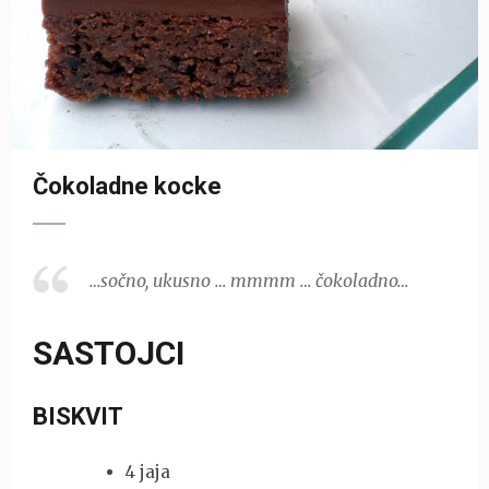
Čokoladne kocke
…sočno, ukusno … mmmm … čokoladno…
SASTOJCI
BISKVIT
4 jaja