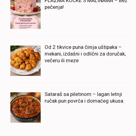
PLAZMA KOCKE S MALINAMA – Bez
pečenja!
Od 2 tikvice puna činija uštipaka –
mekani, izdašni i odlični za doručak,
večeru ili meze
Sataraš sa piletinom – lagan letnji
ručak pun povrća i domaćeg ukusa.