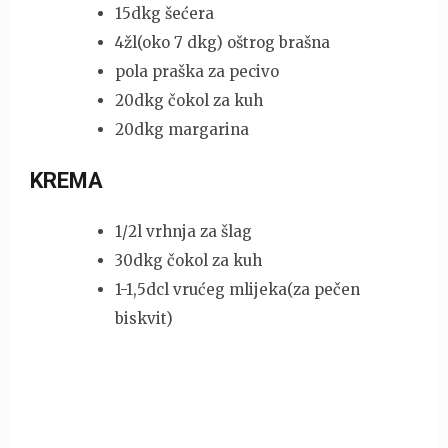
15dkg šećera
4žl(oko 7 dkg) oštrog brašna
pola praška za pecivo
20dkg čokol za kuh
20dkg margarina
KREMA
1/2l vrhnja za šlag
30dkg čokol za kuh
1-1,5dcl vrućeg mlijeka(za pečen
biskvit)