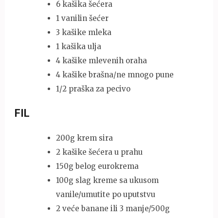
6 kašika šećera
1 vanilin šećer
3 kašike mleka
1 kašika ulja
4 kašike mlevenih oraha
4 kašike brašna/ne mnogo pune
1/2 praška za pecivo
FIL
200g krem sira
2 kašike šećera u prahu
150g belog eurokrema
100g slag kreme sa ukusom
vanile/umutite po uputstvu
2 veće banane ili 3 manje/500g