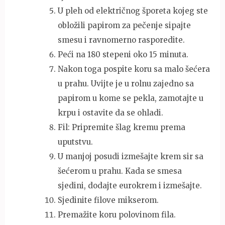
U pleh od električnog šporeta kojeg ste
obložili papirom za pečenje sipajte
smesu i ravnomerno rasporedite.
Peći na 180 stepeni oko 15 minuta.
Nakon toga pospite koru sa malo šećera
u prahu. Uvijte je u rolnu zajedno sa
papirom u kome se pekla, zamotajte u
krpu i ostavite da se ohladi.
Fil: Pripremite šlag kremu prema
uputstvu.
U manjoj posudi izmešajte krem sir sa
šećerom u prahu. Kada se smesa
sjedini, dodajte eurokrem i izmešajte.
Sjedinite filove mikserom.
Premažite koru polovinom fila.