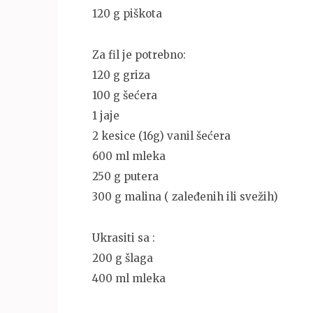
120 g piškota
Za fil je potrebno:
120 g griza
100 g šećera
1 jaje
2 kesice (16g) vanil šećera
600 ml mleka
250 g putera
300 g malina ( zaleđenih ili svežih)
Ukrasiti sa :
200 g šlaga
400 ml mleka