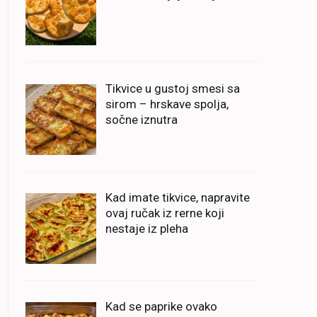
Tikvice u gustoj smesi sa
sirom – hrskave spolja,
sočne iznutra
Kad imate tikvice, napravite
ovaj ručak iz rerne koji
nestaje iz pleha
Kad se paprike ovako