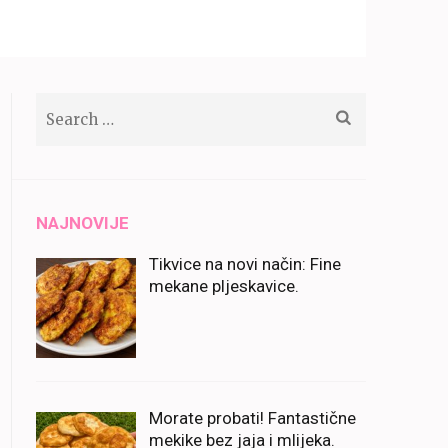
Search
for:
NAJNOVIJE
Tikvice na novi način: Fine
mekane pljeskavice.
Morate probati! Fantastične
mekike bez jaja i mlijeka.