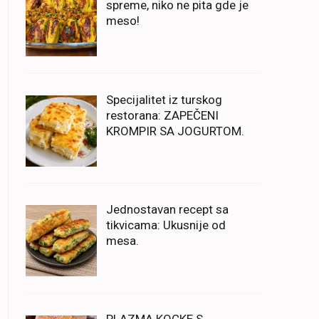
spreme, niko ne pita gde je
meso!
Specijalitet iz turskog
restorana: ZAPEČENI
KROMPIR SA JOGURTOM.
Jednostavan recept sa
tikvicama: Ukusnije od
mesa.