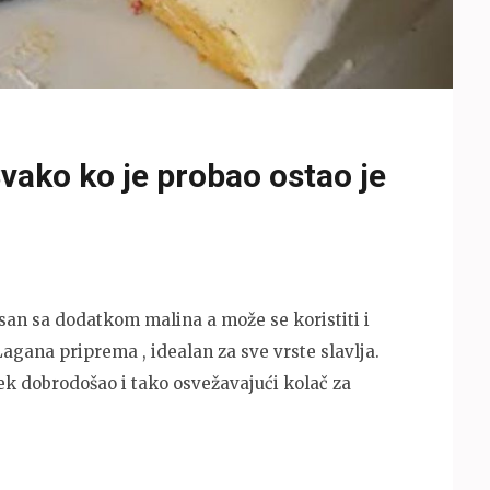
vako ko je probao ostao je
san sa dodatkom malina a može se koristiti i
agana priprema , idealan za sve vrste slavlja.
ek dobrodošao i tako osvežavajući kolač za