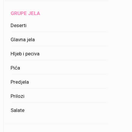
GRUPE JELA
Deserti
Glavna jela
Hljeb i peciva
Pića
Predjela
Prilozi
Salate