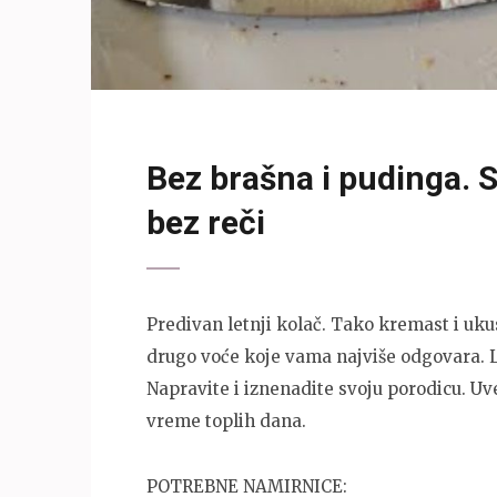
Bez brašna i pudinga. S
bez reči
Predivan letnji kolač. Tako kremast i uku
drugo voće koje vama najviše odgovara. L
Napravite i iznenadite svoju porodicu. Uv
vreme toplih dana.
POTREBNE NAMIRNICE: