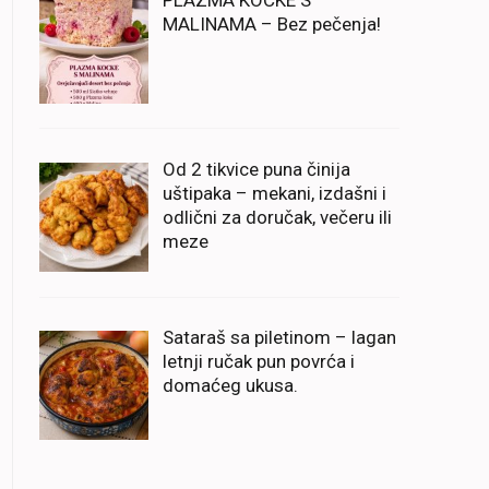
PLAZMA KOCKE S
MALINAMA – Bez pečenja!
Od 2 tikvice puna činija
uštipaka – mekani, izdašni i
odlični za doručak, večeru ili
meze
Sataraš sa piletinom – lagan
letnji ručak pun povrća i
domaćeg ukusa.