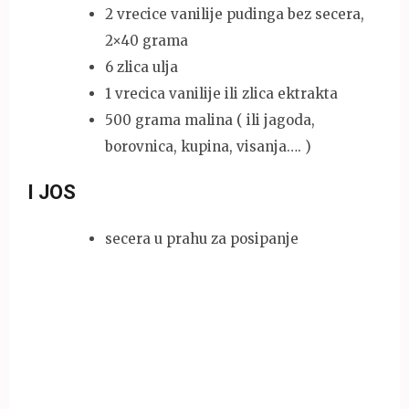
2 vrecice vanilije pudinga bez secera,
2×40 grama
6 zlica ulja
1 vrecica vanilije ili zlica ektrakta
500 grama malina ( ili jagoda,
borovnica, kupina, visanja…. )
I JOS
secera u prahu za posipanje