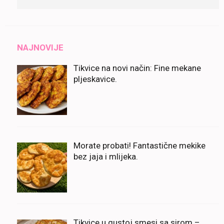
for:
NAJNOVIJE
Tikvice na novi način: Fine mekane
pljeskavice.
Morate probati! Fantastične mekike
bez jaja i mlijeka.
Tikvice u gustoj smesi sa sirom –