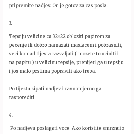
pripremite nadjev. On je gotov za cas posla.
3
.
Tepsiju velicine ca 32×22 obloziti papirom za
pecenje ili dobro namazati maslacem i pobrasniti,
veci komad tijesta razvaljati ( mozete to uciniti i
na papiru ) u velicinu tepsije, prenijeti ga u tepsiju
i jos malo prstima popraviti ako treba.
Po tijestu sipati nadjev i ravnomjerno ga
rasporediti.
4
.
Po nadjevu poslagati voce. Ako koristite smrznuto