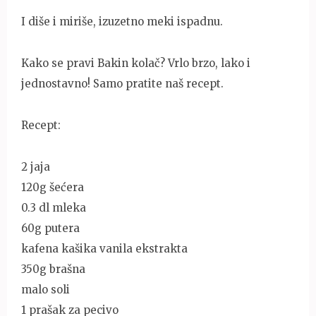
I diše i miriše, izuzetno meki ispadnu.
Kako se pravi Bakin kolač? Vrlo brzo, lako i
jednostavno! Samo pratite naš recept.
Recept:
2 jaja
120g šećera
0.3 dl mleka
60g putera
kafena kašika vanila ekstrakta
350g brašna
malo soli
1 prašak za pecivo