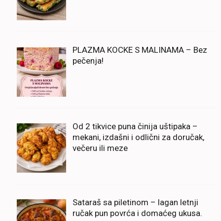
PLAZMA KOCKE S MALINAMA – Bez
pečenja!
Od 2 tikvice puna činija uštipaka –
mekani, izdašni i odlični za doručak,
večeru ili meze
Sataraš sa piletinom – lagan letnji
ručak pun povrća i domaćeg ukusa.