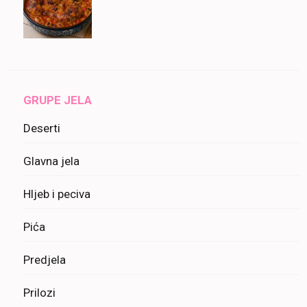
GRUPE JELA
Deserti
Glavna jela
Hljeb i peciva
Pića
Predjela
Prilozi